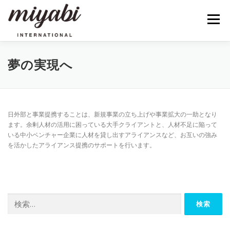
コ
ン
メニュー
テ
ン
ツ
へ
HOME
事業内容
会社概要
お知らせ
夢の実現へ
ス
キ
ッ
プ
お問い合わせ
日外部と事業提携することは、新規事業の立ち上げや事業拡大の一助となり
ます。余剰人材の活用に困っている大手クライアントと、人材不足に陥って
いる中小ベンチャー企業に人材を貸し出すアライアンスなど、お互いの強み
を活かしたアライアンス提携のサポートを行います。
検
索: