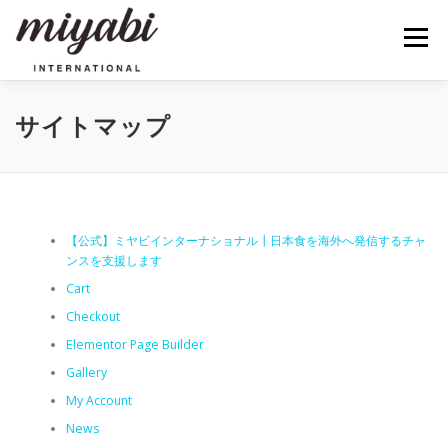
コ
ン
メニュー
テ
ン
ツ
へ
HOME
事業内容
会社概要
お知らせ
サイトマップ
ス
キ
ッ
プ
お問い合わせ
【公式】ミヤビインターナショナル┃日本食を海外へ発信するチャ
ンスを支援します
Cart
Checkout
Elementor Page Builder
Gallery
My Account
News